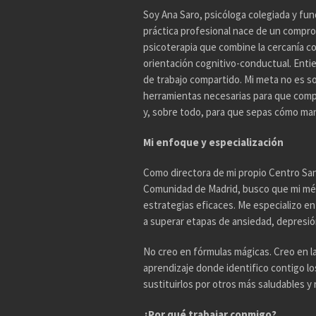
Soy Ana Saro, psicóloga colegiada y fun
práctica profesional nace de un compro
psicoterapia que combine la cercanía con 
orientación cognitivo-conductual. Enti
de trabajo compartido. Mi meta no es so
herramientas necesarias para que comp
y, sobre todo, para que sepas cómo mane
Mi enfoque y especialización
Como directora de mi propio Centro Sani
Comunidad de Madrid, busco que mi mé
estrategias eficaces. Me especializo e
a superar etapas de ansiedad, depresión,
No creo en fórmulas mágicas. Creo en l
aprendizaje donde identifico contigo l
sustituirlos por otros más saludables y r
¿Por qué trabajar conmigo?