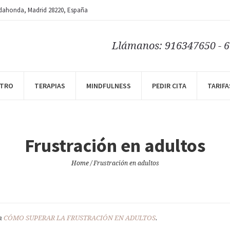
dahonda
, Madrid
28220
,
España
Llámanos: 916347650 - 
NTRO
TERAPIAS
MINDFULNESS
PEDIR CITA
TARIFA
Frustración en adultos
Home
/
Frustración en adultos
in
CÓMO SUPERAR LA FRUSTRACIÓN EN ADULTOS
.