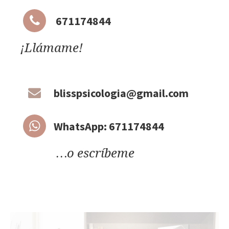
671174844
¡Llámame!
blisspsicologia@gmail.com
WhatsApp: 671174844
…o escríbeme