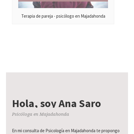
BLISS
PSICOLOGÍA
Terapia de pareja - psicólogo en Majadahonda
Terapia de Adultos
Ansiedad
Depresión
Estrés...
Terapia de Adolescentes
Problemas de conducta, ansiedad, enuresi
Terapia de Pareja
Hola, soy Ana Saro
Comunicación, de convivencia, monotonía
Psicóloga en Majadahonda
En mi consulta de Psicología en Majadahonda te propongo