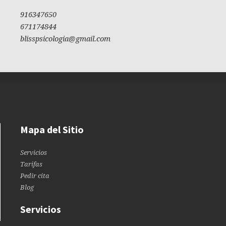
916347650
671174844
blisspsicologia@gmail.com
Mapa del Sitio
Servicios
Tarifas
Pedir cita
Blog
Servicios