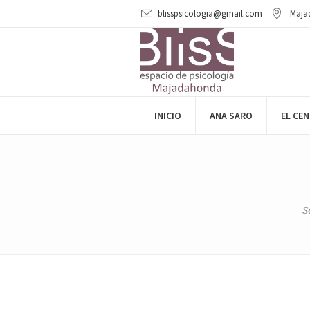
blisspsicologia@gmail.com
Maja
INICIO
ANA SARO
EL CE
S