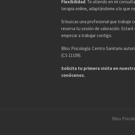
Flexibilidad
: Te atiendo en mi consul
terapia online, adaptándome a lo que n
Si buscas una profesional que trabaje c
reserva tu sesión de valoración. Estar
empezar a trabajar contigo.
Bliss Psicología: Centro Sanitario auto
(CS 11109).
Solicita tu primera visita en nuest
conócenos.
Bliss Psic