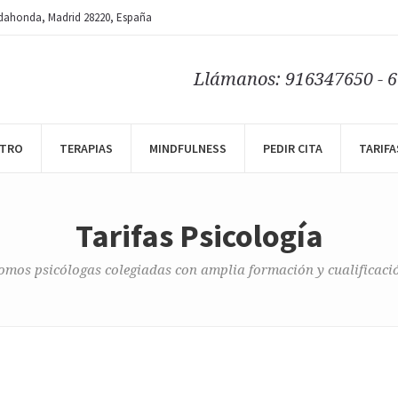
dahonda
, Madrid
28220
,
España
Llámanos: 916347650 - 
NTRO
TERAPIAS
MINDFULNESS
PEDIR CITA
TARIFA
Tarifas Psicología
omos psicólogas colegiadas con amplia formación y cualificaci