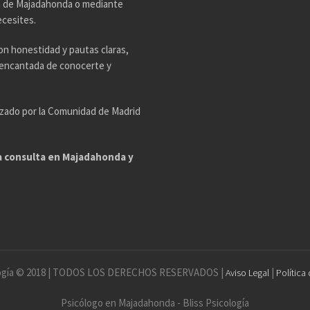
ta de Majadahonda o mediante
ecesites.
on honestidad y pautas claras,
é encantada de conocerte y
rizado por la Comunidad de Madrid
ra consulta en Majadahonda y
ología © 2018 | TODOS LOS DERECHOS RESERVADOS |
|
Aviso Legal
Política
Psicólogo en Majadahonda - Bliss Psicología