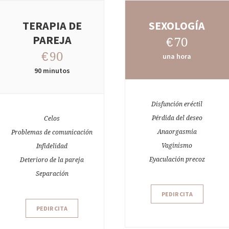
TERAPIA DE
SEXOLOGÍA
PAREJA
€
70
€
90
una hora
90 minutos
Disfunción eréctil
Pérdida del deseo
Celos
Anaorgasmia
Problemas de comunicación
Vaginismo
Infidelidad
Eyaculación precoz
Deterioro de la pareja
Separación
PEDIR CITA
PEDIR CITA