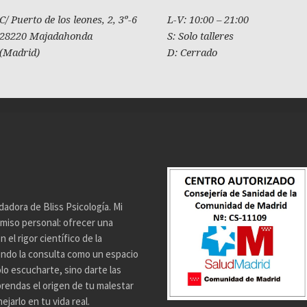
C/ Puerto de los leones, 2, 3º-6
L-V: 10:00 – 21:00
28220 Majadahonda
S: Solo talleres
(Madrid)
D: Cerrado
dadora de Bliss Psicología. Mi
miso personal: ofrecer una
el rigor científico de la
endo la consulta como un espacio
lo escucharte, sino darte las
rendas el origen de tu malestar
jarlo en tu vida real.