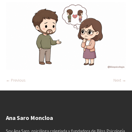
← Previous
Next →
Ana Saro Moncloa
Soy Ana Saro, psicóloga colegiada y fundadora de Bliss Psicología.