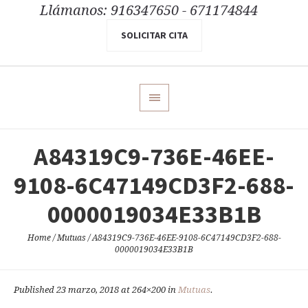
Llámanos: 916347650 - 671174844
SOLICITAR CITA
A84319C9-736E-46EE-
9108-6C47149CD3F2-688-
0000019034E33B1B
Home
/
Mutuas
/
A84319C9-736E-46EE-9108-6C47149CD3F2-688-
0000019034E33B1B
Published
23 marzo, 2018
at 264×200 in
Mutuas
.