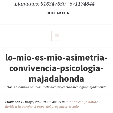
Llámanos: 916347650 - 671174844
SOLICITAR CITA
lo-mio-es-mio-asimetria-
convivencia-psicologia-
majadahonda
Home
/
lo-mio-es-mio-asimetria-convivencia-psicologia-majadahonda
Published
17 mayo, 2026
at 1024×559 in
Cuando el hijo adulto
divide a la pareja: el papel del progenitor escudo
.