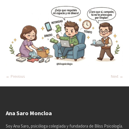
← Previous
Next →
Ana Saro Moncloa
Soy Ana Saro, psicóloga colegiada y fundadora de Bliss Psicología.