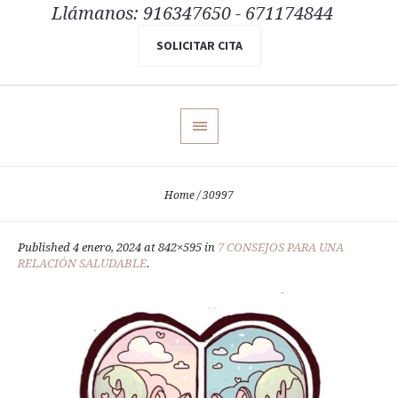
Llámanos: 916347650 - 671174844
SOLICITAR CITA
Home
/
30997
Published
4 enero, 2024
at 842×595 in
7 CONSEJOS PARA UNA
RELACIÓN SALUDABLE
.