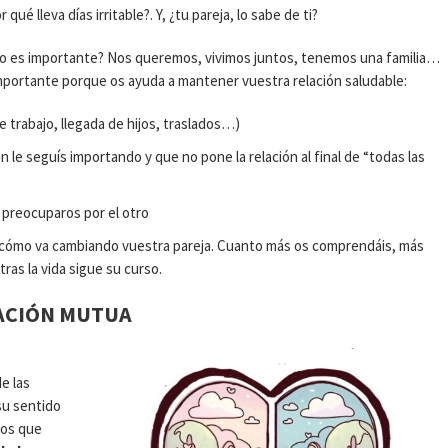
ué lleva días irritable?. Y, ¿tu pareja, lo sabe de ti?
to es importante? Nos queremos, vivimos juntos, tenemos una familia…
importante porque os ayuda a mantener vuestra relación saludable:
 trabajo, llegada de hijos, traslados…)
en le seguís importando y que no pone la relación al final de “todas las
e preocuparos por el otro
de cómo va cambiando vuestra pareja. Cuanto más os comprendáis, más
ras la vida sigue su curso.
RACIÓN MUTUA
e las
su sentido
ios que