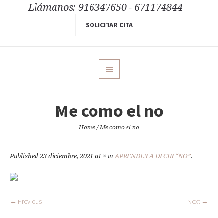
Llámanos: 916347650 - 671174844
SOLICITAR CITA
Me como el no
Home
/
Me como el no
Published
23 diciembre, 2021
at × in
APRENDER A DECIR “NO”
.
← Previous
Next →