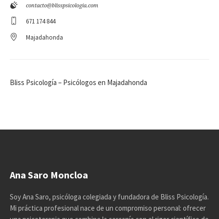
contacto@blisspsicologia.com
671 174 844
Majadahonda
Bliss Psicología – Psicólogos en Majadahonda
Ana Saro Moncloa
Soy Ana Saro, psicóloga colegiada y fundadora de Bliss Psicología.
Mi práctica profesional nace de un compromiso personal: ofrecer