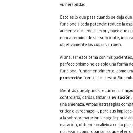
vulnerabilidad.
Esto es lo que pasa cuando se deja que
funcione a toda potencia: reduce la es
aumenta el miedo al error y hace que cu
nunca termine de ser suficiente, inclu
objetivamente las cosas van bien.
Al analizar este tema con mis pacientes
perfeccionismo no es solo una forma d
funciona, fundamentalmente, como un
protección
frente al malestar. Sin emb
Mientras que algunos recurren a la
hip
controlarlo, otros utilizan la
evitación
,
una amenaza. Ambas estrategias compar
crítica o el rechazo—, pero sus implica
a la sobrepreparación se agota por la a
evitación, obtiene un alivio a corto pla
no llegar a comprobar jamás que el err