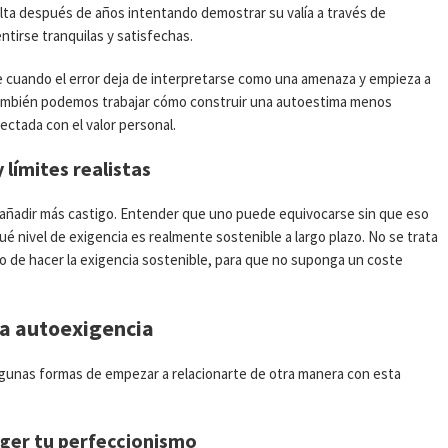
ta después de años intentando demostrar su valía a través de
ntirse tranquilas y satisfechas.
 cuando el error deja de interpretarse como una amenaza y empieza a
ambién podemos trabajar cómo construir una autoestima menos
ctada con el valor personal.
límites realistas
in añadir más castigo. Entender que uno puede equivocarse sin que eso
qué nivel de exigencia es realmente sostenible a largo plazo. No se trata
ino de hacer la exigencia sostenible, para que no suponga un coste
la autoexigencia
algunas formas de empezar a relacionarte de otra manera con esta
ger tu perfeccionismo