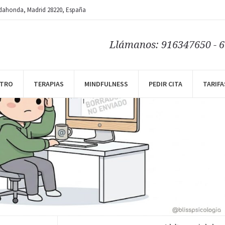
dahonda
, Madrid
28220
,
España
Llámanos: 916347650 - 
NTRO
TERAPIAS
MINDFULNESS
PEDIR CITA
TARIFA