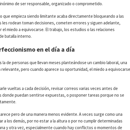
sinónimo de ser responsable, organizado o comprometido.
lo que empieza siendo limitante acaba directamente bloqueando a las
s les rodean toman decisiones, cometen errores y siguen adelante,
 el miedo a equivocarse. El trabajo, los estudios o las relaciones
e batalla interno.
feccionismo en el día a día
s la de personas que llevan meses planteándose un cambio laboral, una
 relevante, pero cuando aparece su oportunidad, el miedo a equivocars
darle vueltas a cada decisión, revisar correos varias veces antes de
nes donde puedan sentirse expuestas, o posponer tareas porque no se
ctamente.
aparece pero de una manera menos evidente. A veces surge como una
a los demás, por no estar a la altura o por no cumplir determinadas
una y otra vez, especialmente cuando hay conflictos o momentos de