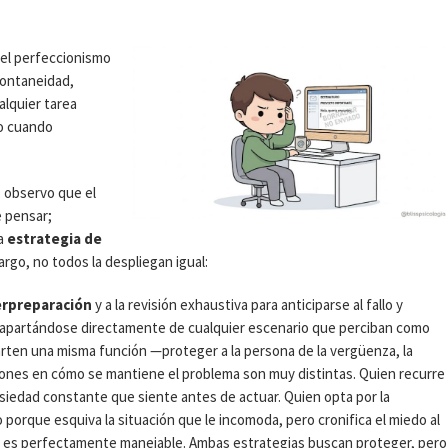
 el perfeccionismo
pontaneidad,
alquier tarea
so cuando
, observo que el
e pensar;
a
estrategia de
argo, no todos la despliegan igual:
erpreparación
y a la revisión exhaustiva para anticiparse al fallo y
 apartándose directamente de cualquier escenario que perciban como
ten una misma función —proteger a la persona de la vergüenza, la
ciones en cómo se mantiene el problema son muy distintas. Quien recurre
nsiedad constante que siente antes de actuar. Quien opta por la
zo porque esquiva la situación que le incomoda, pero cronifica el miedo al
or es perfectamente manejable. Ambas estrategias buscan proteger, pero