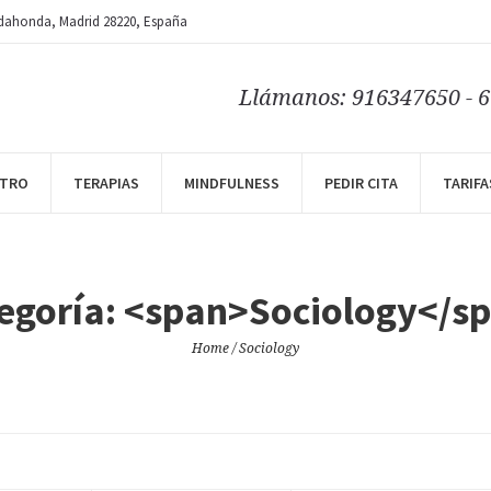
dahonda
, Madrid
28220
,
España
Llámanos: 916347650 - 
NTRO
TERAPIAS
MINDFULNESS
PEDIR CITA
TARIFA
egoría: <span>Sociology</s
Home
/
Sociology