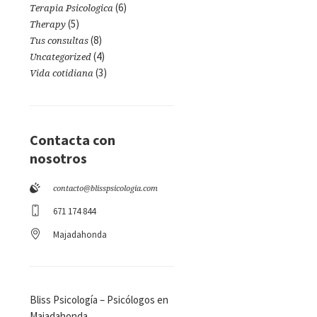
(6)
Terapia Psicologica
(5)
Therapy
(8)
Tus consultas
(4)
Uncategorized
(3)
Vida cotidiana
Contacta con
nosotros
contacto@blisspsicologia.com
671 174 844
Majadahonda
Bliss Psicología – Psicólogos en
Majadahonda