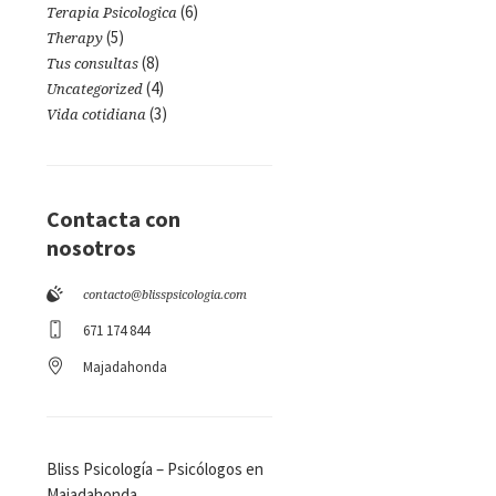
(6)
Terapia Psicologica
(5)
Therapy
(8)
Tus consultas
(4)
Uncategorized
(3)
Vida cotidiana
Contacta con
nosotros
contacto@blisspsicologia.com
671 174 844
Majadahonda
Bliss Psicología – Psicólogos en
Majadahonda