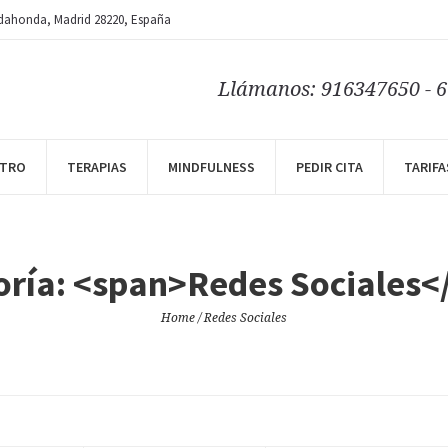
dahonda
, Madrid
28220
,
España
Llámanos: 916347650 - 
NTRO
TERAPIAS
MINDFULNESS
PEDIR CITA
TARIFA
oría: <span>Redes Sociales<
Home
/
Redes Sociales