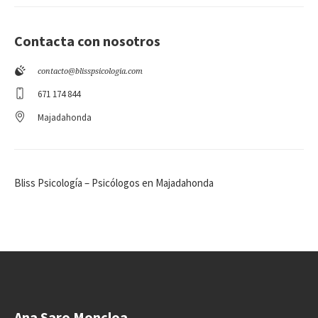
Contacta con nosotros
contacto@blisspsicologia.com
671 174 844
Majadahonda
Bliss Psicología – Psicólogos en Majadahonda
Ana Saro Moncloa