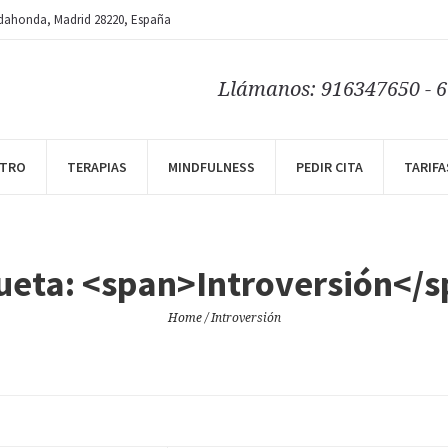
dahonda
, Madrid
28220
,
España
Llámanos: 916347650 - 
NTRO
TERAPIAS
MINDFULNESS
PEDIR CITA
TARIFA
ueta: <span>Introversión</
Home
/
Introversión