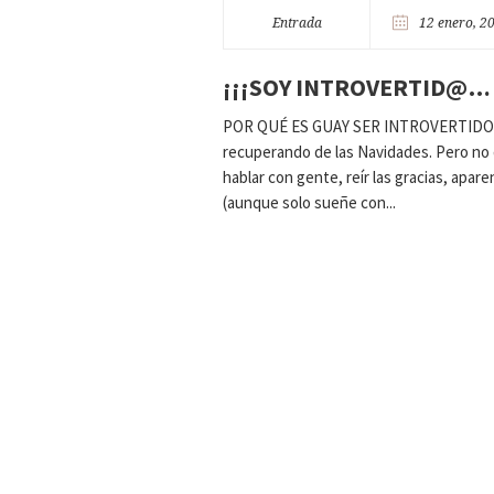
Entrada
12 enero, 2
¡¡¡SOY INTROVERTID@… 
POR QUÉ ES GUAY SER INTROVERTIDO (SI
recuperando de las Navidades. Pero no d
hablar con gente, reír las gracias, apa
(aunque solo sueñe con...