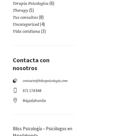
(6)
Terapia Psicologica
(5)
Therapy
(8)
Tus consultas
(4)
Uncategorized
(3)
Vida cotidiana
Contacta con
nosotros
contacto@blisspsicologia.com
671 174 844
Majadahonda
Bliss Psicología – Psicólogos en
Majadahonda