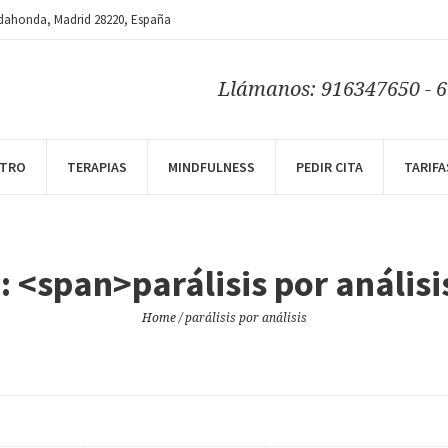
dahonda
, Madrid
28220
,
España
Llámanos: 916347650 - 
NTRO
TERAPIAS
MINDFULNESS
PEDIR CITA
TARIFA
: <span>parálisis por anális
Home
/
parálisis por análisis