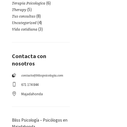
(6)
Terapia Psicologica
(5)
Therapy
(8)
Tus consultas
(4)
Uncategorized
(3)
Vida cotidiana
Contacta con
nosotros
contacto@blisspsicologia.com
671 174 844
Majadahonda
Bliss Psicología – Psicólogos en
Majadahonda