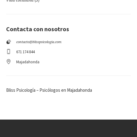
Vida cotidiana
Contacta con nosotros
contacto@blisspsicologia.com
671 174 844
Majadahonda
Bliss Psicología – Psicólogos en Majadahonda