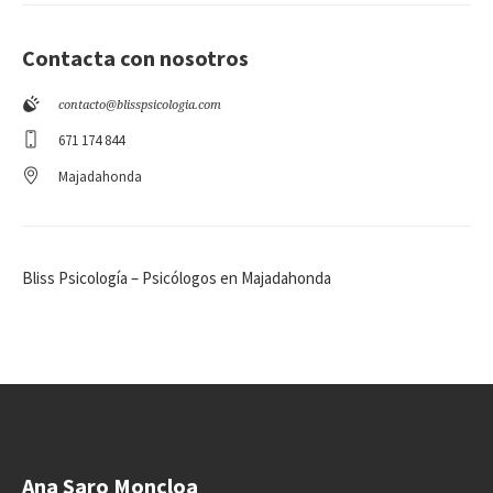
Contacta con nosotros
contacto@blisspsicologia.com
671 174 844
Majadahonda
Bliss Psicología – Psicólogos en Majadahonda
Ana Saro Moncloa