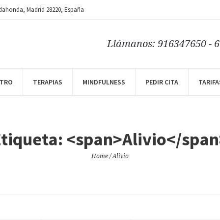
dahonda
, Madrid
28220
,
España
Llámanos: 916347650 - 
NTRO
TERAPIAS
MINDFULNESS
PEDIR CITA
TARIFA
tiqueta: <span>Alivio</spa
Home
/
Alivio