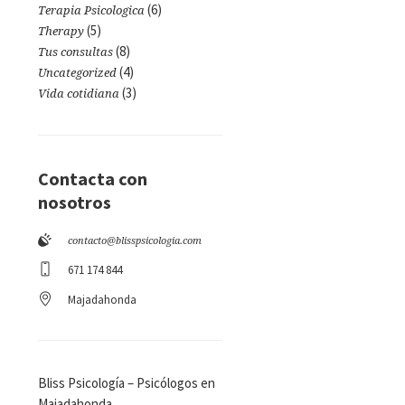
(6)
Terapia Psicologica
(5)
Therapy
(8)
Tus consultas
(4)
Uncategorized
(3)
Vida cotidiana
Contacta con
nosotros
contacto@blisspsicologia.com
671 174 844
Majadahonda
Bliss Psicología – Psicólogos en
Majadahonda