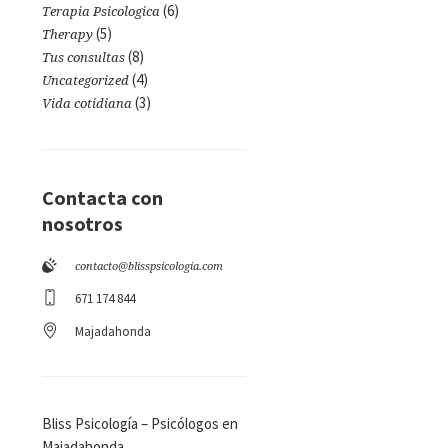
(6)
Terapia Psicologica
(5)
Therapy
(8)
Tus consultas
(4)
Uncategorized
(3)
Vida cotidiana
Contacta con
nosotros
contacto@blisspsicologia.com
671 174 844
Majadahonda
Bliss Psicología – Psicólogos en
Majadahonda