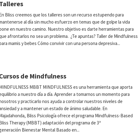
Talleres
En Bliss creemos que los talleres son un recurso estupendo para
mantenerse al día sin mucho esfuerzo en temas que de golpe la vida
pone en nuestro camino. Nuestro objetivo es darte herramientas para
que afrontarlos no sea un problema. ¿Te apuntas? Taller de Mindfulness
para mamis y bebes Cómo convivir con una persona depresiva...
Cursos de Mindfulness
MINDFULNESS MBBT MINDFULNESS es una herramienta que aporta
equilibrio a nuestro día a día. Aprender a tomarnos un momento para
nosotros y practicarlo nos ayuda a controlar nuestros niveles de
ansiedad y a mantener un estado de ánimo saludable. En
Majadahonda, Bliss Psicología ofrece el programa Mindfulness-Based
Bliss Therapy (MBBT) adaptación del programa de 3ª
generación Bienestar Mental Basado en...