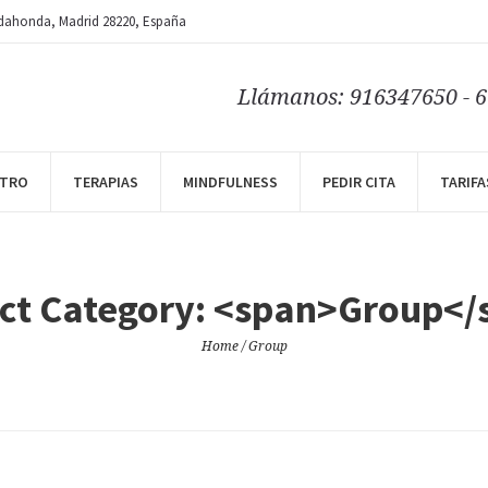
dahonda
, Madrid
28220
,
España
Llámanos: 916347650 - 
NTRO
TERAPIAS
MINDFULNESS
PEDIR CITA
TARIFA
ect Category: <span>Group</
Home
/
Group