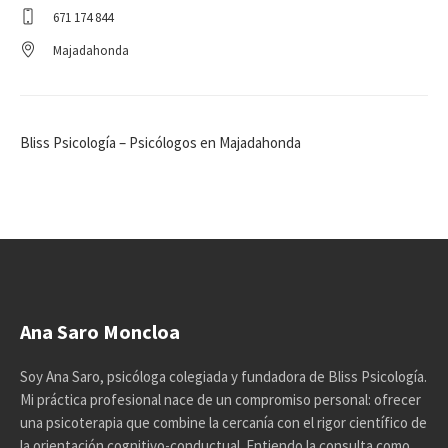
671 174 844
Majadahonda
Bliss Psicología – Psicólogos en Majadahonda
Ana Saro Moncloa
Soy Ana Saro, psicóloga colegiada y fundadora de Bliss Psicología.
Mi práctica profesional nace de un compromiso personal: ofrecer
una psicoterapia que combine la cercanía con el rigor científico de
la orientación cognitivo-conductual. Entiendo la consulta como