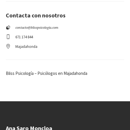
Contacta con nosotros
contacto@blisspsicologia.com
671 174 844
Majadahonda
Bliss Psicología – Psicólogos en Majadahonda
Ana Saro Moncloa