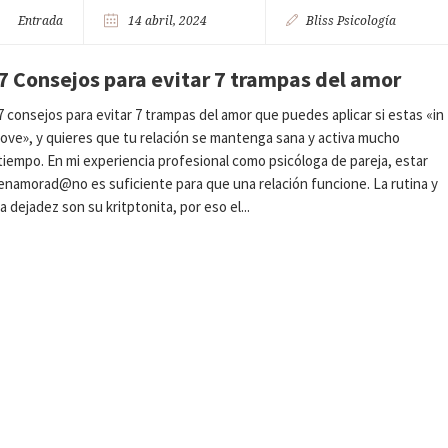
Entrada
14 abril, 2024
Bliss Psicología
7 Consejos para evitar 7 trampas del amor
7 consejos para evitar 7 trampas del amor que puedes aplicar si estas «in
love», y quieres que tu relación se mantenga sana y activa mucho
tiempo. En mi experiencia profesional como psicóloga de pareja, estar
enamorad@no es suficiente para que una relación funcione. La rutina y
la dejadez son su kritptonita, por eso el...