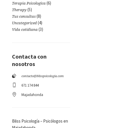
(6)
Terapia Psicologica
(5)
Therapy
(8)
Tus consultas
(4)
Uncategorized
(3)
Vida cotidiana
Contacta con
nosotros
contacto@blisspsicologia.com
671 174 844
Majadahonda
Bliss Psicología – Psicólogos en
Majadahonda