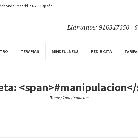
dahonda
, Madrid
28220
,
España
Llámanos: 916347650 - 
NTRO
TERAPIAS
MINDFULNESS
PEDIR CITA
TARIFA
eta: <span>#manipulacion<
Home
/
#manipulacion